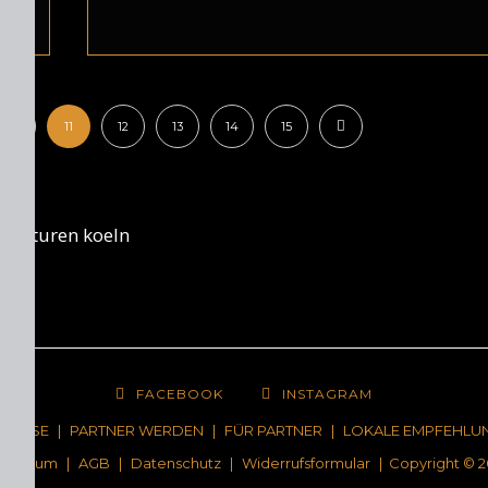
10
11
12
13
14
15
FACEBOOK
INSTAGRAM
NCHISE
|
PARTNER WERDEN
|
FÜR PARTNER
|
LOKALE EMPFEHLU
pressum
|
AGB
|
Datenschutz
|
Widerrufsformular
| Copyright © 2