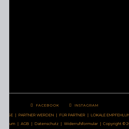
FACEBOOK
INSTAGRAM
NCHISE
|
PARTNER WERDEN
|
FÜR PARTNER
|
LOKALE EMPFEHLU
pressum
|
AGB
|
Datenschutz
|
Widerrufsformular
| Copyright © 2