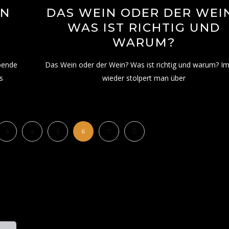
IN
DAS WEIN ODER DER WEI
WAS IST RICHTIG UND
WARUM?
Abende
Das Wein oder der Wein? Was ist richtig und warum? I
s
wieder stolpert man über
3
4
5
6
7