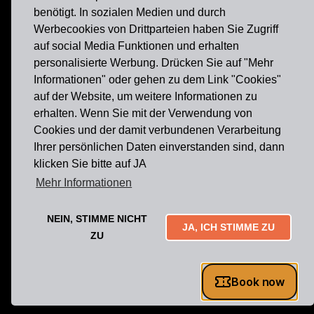
benötigt. In sozialen Medien und durch
Werbecookies von Drittparteien haben Sie Zugriff
auf social Media Funktionen und erhalten
personalisierte Werbung. Drücken Sie auf "Mehr
Informationen" oder gehen zu dem Link "Cookies"
auf der Website, um weitere Informationen zu
erhalten. Wenn Sie mit der Verwendung von
Cookies und der damit verbundenen Verarbeitung
Ihrer persönlichen Daten einverstanden sind, dann
klicken Sie bitte auf JA
Mehr Informationen
FRANCHISE
|
PARTNER WERDEN
|
FÜR PARTNER
|
LOKALE
NEIN, STIMME NICHT
JA, ICH STIMME ZU
ZU
EMPFEHLUNGEN
Impressum
|
AGB
|
Datenschutz
|
Widerrufsformular
|
Copyright © 2026.