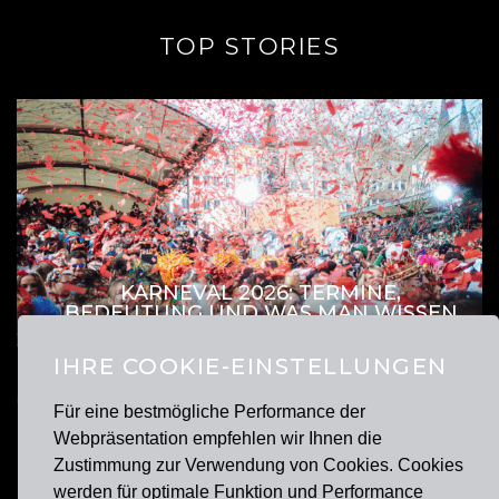
TOP STORIES
KARNEVAL 2026: TERMINE,
BEDEUTUNG UND WAS MAN WISSEN
SOLLTE
IHRE COOKIE-EINSTELLUNGEN
WEIN SPRÜCHE – DIE BESTEN ZITATE
FÜR GENIESSER
Für eine bestmögliche Performance der
Webpräsentation empfehlen wir Ihnen die
Zustimmung zur Verwendung von Cookies. Cookies
werden für optimale Funktion und Performance